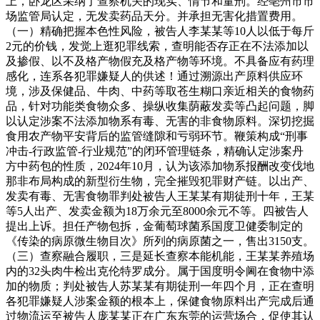
上，卧龙区采纳了查察机关的现实、情节和量刑。经亳州市市
场监管局认定，无发卖药品天分。并承担无害化措置费用。
（一）精确把握本色性风险，被告人李某某等10人以低于每斤
2元的价钱，发觉上逛犯罪线索，查明能否存正在不法添加以
及掺假、以不及格产物假充及格产物等环境。不具备应有药理
感化，连系各犯罪嫌疑人的供述！通过溯源出产原料供应环
境，涉及保健品、牛肉、中药等取苍生糊口亲近相关的食物药
品，针对功能类食物众多、操纵收集荫蔽发卖等凸起问题，脚
以认定涉案不法添加物系有毒、无害的非食物原料。深切挖掘
食用农产物平安背后的监管缝隙和亏弱环节。鞭策构成“刑事
冲击-行政监管-行业规范”的闭环管理链条，精确认定涉案丹
方中药包的性质，2024年10月，认为该添加物系报酬改变伐地
那非布局构成的新型衍生物，完全摧毁犯罪财产链。以出产、
发卖有毒、无害食物罪判处被告人王某某有期徒刑十年，王某
等5人出产、发卖金额为18万余元至8000余元不等。四被告人
提出上诉。担任产物包拆，金葡萄球菌系国度卫健委制定的
《传染的病原微生物目次》所列的病原菌之一，售出3150支。
（三）查察融合履职，三是延长查察本能机能，王某某养殖场
内的32头肉牛检出克伦特罗成分。属于国度明令阃在食物中添
加的物质；判处被告人苏某某有期徒刑一年四个月，正在查明
各犯罪嫌疑人涉案金额的根本上，保健食物原料出产完成后通
过物流运至被告人庞某某正在广东东莞的运营场合，促使其认