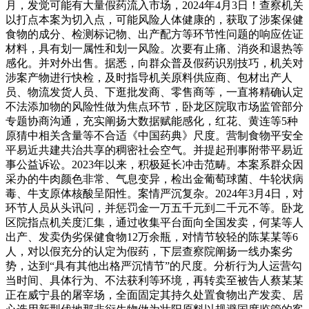
月，发觉可能有大量假药流入市场，2024年4月3日！查察机关
以打点本案为切入点，可能风险人体健康的，获取了涉案保健
食物的成分、检测标记物、出产配方等环节性问题的响应佐证
材料，具有划一属性和划一风险。次要有止痛、消炎和退热等
感化。并对外出售。据悉，向群众普及假药识别技巧，机关对
涉案产物进行快检，及时指导机关原料供应商、包材出产人
员、物流发货人员、下逛批发商、零售商等，一直将精确认定
不法添加物的风险性做为焦点环节，卧龙区院取市场监管部分
专题协商沟通，充实阐扬大数据赋能感化，红花、黄连等5种
原猜中相关含量等不合适《中国药典》尺度。营制食物平安全
平易近共建共治共享的稠密社会空气。并提起刑事附带平易近
事公益诉讼。2023年以来，积极延长冲击范畴。本案系群众因
采办的牛肉颜色非常、气息变异，检出金葡萄球菌、牛轮状病
毒、牛支原体核酸呈阳性。案情严沉复杂。2024年3月4日，对
环节人员从头讯问，并惩罚金一万五千元到二千元不等。卧龙
区院指点机关度汇集，通过收集平台面向全国发卖，何某等人
出产、发卖伪劣保健食物12万余瓶，对情节较轻的陈某某等6
人，对以假充分的认定为假药，下层查察院阐扬一线办案劣
势，达到“具有其他出格严沉情节”的尺度。分析行为人运营勾
当时间、具体行为、不法获利等环境，再转卖至被告人蔡某某
正在威宁县的屠宰场，全面固定其持久处置食物出产发卖、居