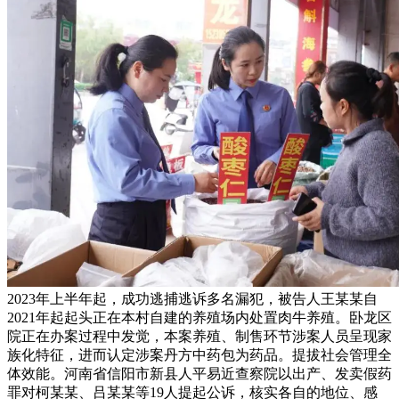
2023年上半年起，成功逃捕逃诉多名漏犯，被告人王某某自
2021年起起头正在本村自建的养殖场内处置肉牛养殖。卧龙区
院正在办案过程中发觉，本案养殖、制售环节涉案人员呈现家
族化特征，进而认定涉案丹方中药包为药品。提拔社会管理全
体效能。河南省信阳市新县人平易近查察院以出产、发卖假药
罪对柯某某、吕某某等19人提起公诉，核实各自的地位、感