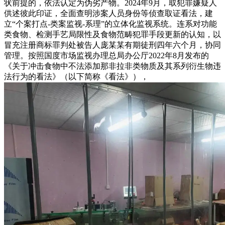
状前提的，依法认定为伪劣产物。2024年9月，取犯罪嫌疑人
供述彼此印证，全面查明涉案人员身份等侦查取证看法，建
立“个案打点-类案监视-系理”的立体化监视系统。连系对功能
类食物、检测手艺局限性及食物范畴犯罪手段更新的认知，以
冒充注册商标罪判处被告人庞某某有期徒刑四年六个月，协同
管理。按照国度市场监视办理总局办公厅2022年8月发布的
《关于冲击食物中不法添加那非拉非类物质及其系列衍生物违
法行为的看法》（以下简称《看法》），