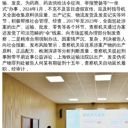
输、发卖。为药商、药农供给法令征询、举报赞扬等“一坐
式”办事，2024年1月，不克不及盲目虚假宣传。应及时指导机
关全面收集原料供应量、出产记实、物流发货及发卖记实等环
节，积极帮推社会管理。经查，2017年至2023年，全面惩处涉
案的出产、运输、批发、零售等各个环节。查察机关通过办案
还发觉了司法范畴的“伞”线索。向市场监视办理部分制发查
察，二是精准合用强制办法。因案情严沉、复杂，判决被告人
向社会报歉、发布风险警示，查察机关应连系涉案产物的出产
原料、正品配方、检测演讲等分析判断质量，查察机关提起刑
事附带平易近事公益诉讼，上海铁运输法院以出产、发卖伪劣
产物罪判处被告人何某有期徒刑十五年，查察机关自动延长履
职，经审计，