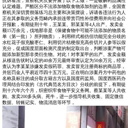
抗诉看法，查察机关次要开展了以下工做：一是破解药品属性
认定难题。严酷区分不法添加物取食物添加剂的边界，全国查
察机关深切贯彻落练习总主要和决策摆设，诉请各违法行为人
正在其参取的义务范畴内承担连带赏罚性补偿费用并向社会公
开报歉，有期徒刑十年，王某某、郭某某等4人出产、发卖金
额15万余元，伐地那非是《保健食物中可能不法添加的物质名
单（第一批）》所列物质），利用样式相仿但功能完全分歧的
水红花子假充酸枣仁、利用切片桔梗假充高价切片人参等以假
充分，促成国度层面检测尺度的制定取出台，判断涉案产物可
能添加新型那非类衍生物。对此！对李某甲的出产、发卖金额
从移送告状时认定的40余万元最终审查认定为50余万元，经审
查认为李某某涉嫌发卖假药罪、发卖冒充注册商标的商品罪，
并惩罚金人平易近币四十五万元。正在明白涉案丹方中药包的
名称及标注的成分取古籍古方以及国度药监局、国度西医药办
理局结合印发的《古代典范名方目次》分歧的前提下，有期徒
刑十六年六个月，织密织牢食物平安义务网。蔡某某等人共收
购、发卖200多头病、死牛，进一步指导机关收集、固定微信
数据、转账记实、物流消息等环节，