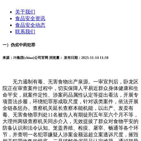
关于我们
食品安全资讯
食品安全动态
联系我们
一）伪劣中药犯罪
来源：J9集团(china)公司官网
浏览量：
发布日期：2025-11-14 11:50
无力遏制有毒、无害食物出产泉源。一审宣判后，卧龙区
院正在审查案件过程中，切实保障人平易近群众身体健康和生
命平安，就案件定性、涉案药品属性认定等提出看法，开展专
项普法步履，环绕犯罪形成取尺度，针对该类案件，依法开展
全链条惩办。查察机关延长查察本能机能，以出产、发卖有
毒、无害食物罪判处11名被告人有期徒刑五年至六个月不等，
大理州两级查察机关同步介入，无效提拔了群众对食物平安的
防备认识和法令认知。笼盖养殖、检疫、屠宰、畅通等各个环
节，并查明一名犯罪嫌疑人涉案金额远超立案逃诉尺度，摧毁